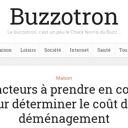
Buzzotron
Le buzzotron, c'est un peu le Chuck Norris du Buzz ...
aison
Loisirs
Société
Internet
Santé
Tou
Maison
acteurs à prendre en 
r déterminer le coût 
déménagement