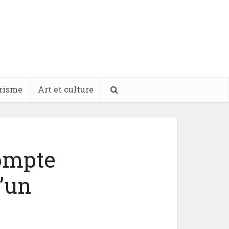
risme
Art et culture
compte
d’un