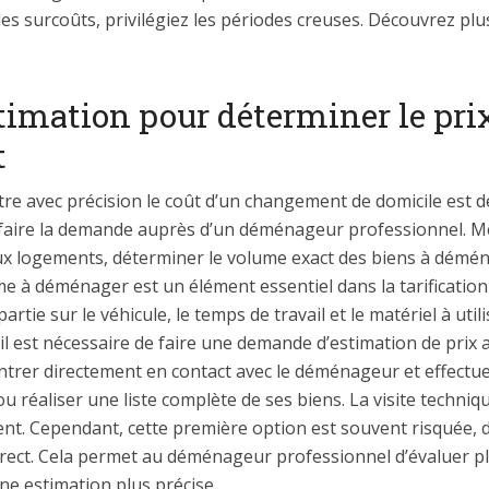
 surcoûts, privilégiez les périodes creuses. Découvrez plus d
timation pour déterminer le pri
t
re avec précision le coût d’un changement de domicile est d
 faire la demande auprès d’un déménageur professionnel. Mêm
eux logements, déterminer le volume exact des biens à démé
e à déménager est un élément essentiel dans la tarification d
tie sur le véhicule, le temps de travail et le matériel à uti
e, il est nécessaire de faire une demande d’estimation de pr
 entrer directement en contact avec le déménageur et effectue
 réaliser une liste complète de ses biens. La visite techniqu
nt. Cependant, cette première option est souvent risquée, d
direct. Cela permet au déménageur professionnel d’évaluer p
ne estimation plus précise.