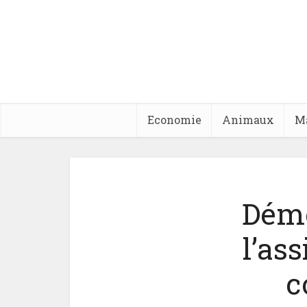
Economie
Animaux
M
Démé
l’as
c