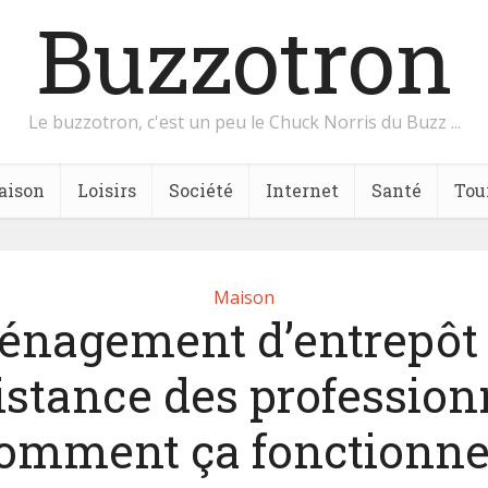
Buzzotron
Le buzzotron, c'est un peu le Chuck Norris du Buzz ...
aison
Loisirs
Société
Internet
Santé
Tou
Maison
nagement d’entrepôt
sistance des professionn
omment ça fonctionne