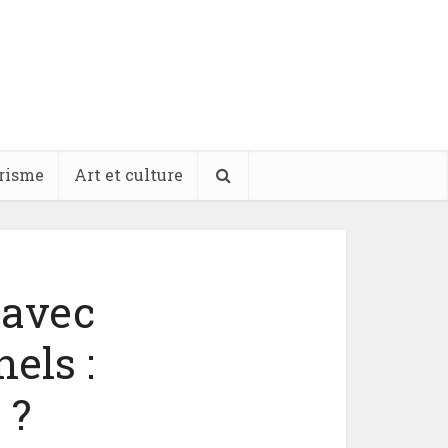
risme
Art et culture
 avec
els :
 ?